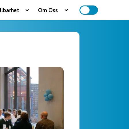
llbarhet
Om Oss