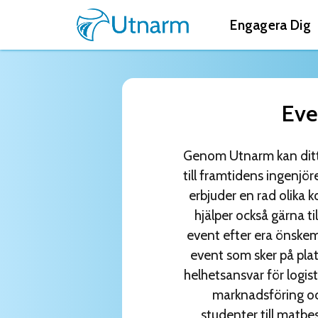
Engagera Dig
Eve
Genom Utnarm kan ditt 
till framtidens ingenjör
erbjuder en rad olika 
hjälper också gärna ti
event efter era önskemå
event som sker på plats
helhetsansvar för logisti
marknadsföring o
studenter till matbes