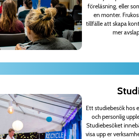
föreläsning, eller so
en monter. Frukost
tillfälle att skapa k
mer avsla
Stud
Ett studiebesök hos e
och personlig upple
Studiebesöket innebär 
visa upp er verksamhet