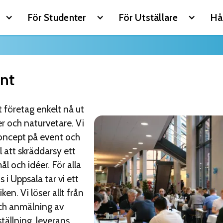
För Studenter
För Utställare
Hå
nt
företag enkelt nå ut
er och naturvetare. Vi
koncept på event och
ll att skräddarsy ett
l och idéer. För alla
 i Uppsala tar vi ett
ken. Vi löser allt från
ch anmälning av
tällning, leverans,