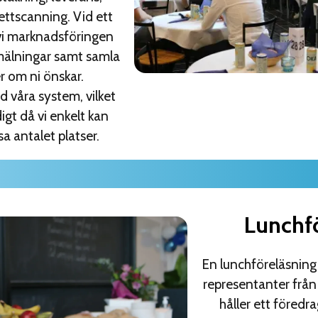
jettscanning. Vid ett
vi marknadsföringen
mälningar samt samla
r om ni önskar.
d våra system, vilket
gt då vi enkelt kan
a antalet platser.
Lunchf
En lunchföreläsning 
representanter från
håller ett föredr