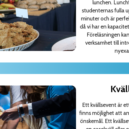
lunchen. Lunchf
studenternas fulla
minuter och är perfek
då vi har en kapacit
Föreläsningen kan 
verksamhet till int
nyexa
Kväl
Ett kvällsevent är et
finns möjlighet att a
önskemål. Ett kvällse