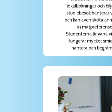
lokalbokningar och bil
studiebesök hanterar 
och kan även sköta an
in matpreferense
Studenterna är vana vi
fungerar mycket smidi
hantera och begräns